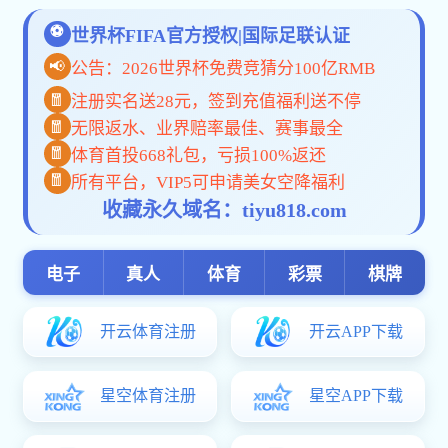
信息来源：
发布日期：2024-11-20
11
月
18
日
17:30
，bet tor伟德官网
第二届“青艺杯”歌手大赛决赛在学术报告厅举
办。党委副书记单魁贤、副
院长孙成雨出席活动。