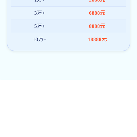
出“一等奖”一名、“二等奖”三
名、“三等奖”五名、“优秀
奖”六名。
党委副书记单魁贤为获得“一等奖”的选手颁奖